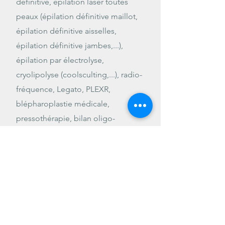
définitive, épilation laser toutes
peaux (épilation définitive maillot,
épilation définitive aisselles,
épilation définitive jambes,...),
épilation par électrolyse,
cryolipolyse (coolsculting,...), radio-
fréquence, Legato, PLEXR,
blépharoplastie médicale,
pressothérapie, bilan oligo-
éléments, Oligoscan, traitement
des rides, de la cellulite, des
capitons, des vergetures, de l'acné,
Lundi à Vendredi 8h30 - 18h30
rajeunissement, perte de cheveux,
Samedi & Dimanche Fermé
détection intoxication aux métaux
lourds, Universkin, rajeunissement
de la peau, LPG endermologie, etc.